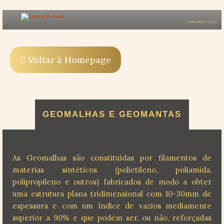
ENRICO PIOLANTI, LDA.
Voltar à Homepage
GEOMALHAS E GEOMANTAS
As Geomalhas são constituídas por filamentos de
materias sintéticos (polietileno, poliamida,
polipropileno e outros) fabricados de modo a obter
uma estrutura plana tridimensional com 10-30mm de
espessura e com um índice de vazios mediamente
superior a 90% e que podem ser, ou não, reforçadas